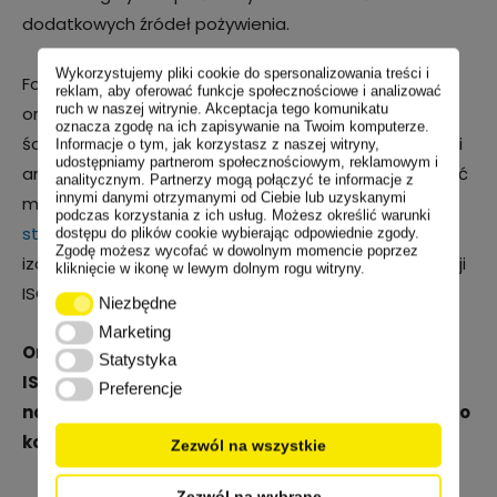
dodatkowych źródeł pożywienia.
Wykorzystujemy pliki cookie do spersonalizowania treści i
Folie o strukturze bąbelkowej, stanowiące element
reklam, aby oferować funkcje społecznościowe i analizować
ruch w naszej witrynie. Akceptacja tego komunikatu
oryginalnych mat ISOBOOSTER, produkowane są pod
oznacza zgodę na ich zapisywanie na Twoim komputerze.
ścisłą kontrolą i zawierają specjalnie dobrane dodatki
Informacje o tym, jak korzystasz z naszej witryny,
udostępniamy partnerom społecznościowym, reklamowym i
antystarzeniowe, wielokrotnie wydłużające żywotność
analitycznym. Partnerzy mogą połączyć te informacje z
innymi danymi otrzymanymi od Ciebie lub uzyskanymi
materiału. Potwierdzeniem na to są
raporty z badań
podczas korzystania z ich usług. Możesz określić warunki
starzeniowych
, wykonanych na potrzeby naszych
dostępu do plików cookie wybierając odpowiednie zgody.
Zgodę możesz wycofać w dowolnym momencie poprzez
izolacji, które określiły żywotność folii użytych w izolacji
kliknięcie w ikonę w lewym dolnym rogu witryny.
ISOBOOSTER® na 70 lat.
Niezbędne
Niezbędne
Marketing
Marketing
Oryginalne maty, produkowane na licencji
Statystyka
Statystyka
ISOBOOSTER, można nabyć we wskazanych przez
Preferencje
Preferencje
nas punktach. W razie wątpliwości zapraszamy do
kontaktu.
Zezwól na wszystkie
Zezwól na wybrane