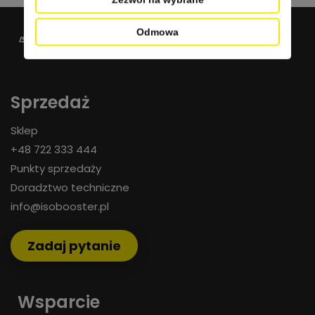
Odmowa
Sprzedaż
Sklep
+48 722 333 444
Punkty sprzedaży
Doradztwo techniczne
info@isobooster.pl
Zadaj pytanie
Wsparcie