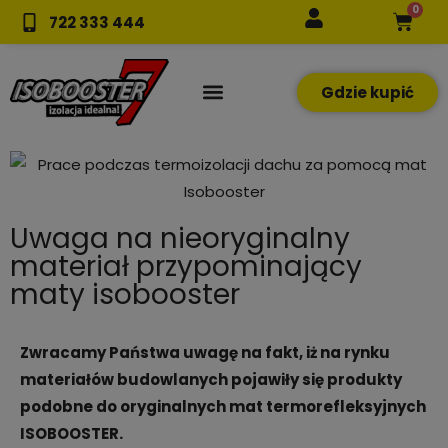
Przejdź
0
Wóze
722 333 444
do
treści
Gdzie kupić
Uwaga na nieoryginalny
materiał przypominający
maty isobooster
Zwracamy Państwa uwagę na fakt, iż na rynku
materiałów budowlanych pojawiły się produkty
podobne do oryginalnych mat termorefleksyjnych
ISOBOOSTER.